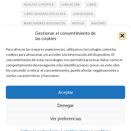
HEALTHY LIFESTYLE
JUBILACIÓN
LIBRO
LIBRO GENERACIÓN SILVER
LONGEVIDAD
MARCADORES-BIOLOGICOS
MUSICA
NAVIDAD
Gestionar el consentimiento de
PODCAST
PRENSA
PROPÓSITO DE VIDA
las cookies
REJUVENECER
RESILENCIA
SALUD
Para ofrecer las mejores experiencias, utilizamos tecnologías como las
SILVER ECONOMY
SILVERMUSIC
SLOW LIFE
cookies para almacenar y/o acceder a la información del dispositivo. El
consentimiento de estas tecnologías nos permitirá procesar datos como el
VIDA DESPUÉS DE LOS 50
VIDA SALUDABLE
comportamiento de navegación o las identificaciones únicas en este sitio.
No consentir o retirar el consentimiento, puede afectar negativamente a
ZONA DE CONFORT
ciertas características y funciones.
Aceptar
Denegar
Ver preferencias
© 2019 - Todos los derechos reservados.
Política de cookies
Página web diseñada por
minúscula studio
Política de cookies
Terms & conditions
Terms & conditions