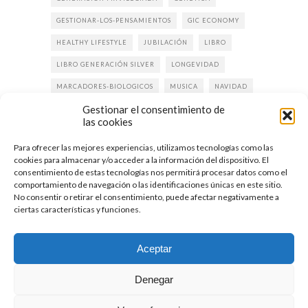
GESTIONAR-LOS-PENSAMIENTOS
GIC ECONOMY
HEALTHY LIFESTYLE
JUBILACIÓN
LIBRO
LIBRO GENERACIÓN SILVER
LONGEVIDAD
MARCADORES-BIOLOGICOS
MUSICA
NAVIDAD
Gestionar el consentimiento de
PODCAST
PRENSA
PROPÓSITO DE VIDA
las cookies
REJUVENECER
RESILENCIA
SALUD
Para ofrecer las mejores experiencias, utilizamos tecnologías como las
SILVER ECONOMY
SILVERMUSIC
SLOW LIFE
cookies para almacenar y/o acceder a la información del dispositivo. El
consentimiento de estas tecnologías nos permitirá procesar datos como el
VIDA DESPUÉS DE LOS 50
VIDA SALUDABLE
comportamiento de navegación o las identificaciones únicas en este sitio.
No consentir o retirar el consentimiento, puede afectar negativamente a
ZONA DE CONFORT
ciertas características y funciones.
Aceptar
Denegar